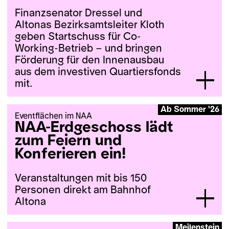
Finanzsenator Dressel und
Also merke dir das Wochenende
Altonas Bezirksamtsleiter Kloth
vor – und folge uns für Updates
geben Startschuss für Co-
und das genaue Programm gern
Working-Betrieb – und bringen
auf
Instagram
und/oder
LinkedIn
.
Förderung für den Innenausbau
Wir freuen uns unglaublich darauf!
aus dem investiven Quartiersfonds
mit.
Im Juni 2026 ziehen die ersten Co-
Ab Sommer '26
Eventflächen im NAA
Workenden ein, Ende August folgt
NAA-Erdgeschoss lädt
die offizielle Eröffnung: Das Neue
zum Feiern und
Amt Altona (NAA) steht kurz vor
Konferieren ein!
der Vollendung – und es gibt noch
freie Co-Working-Plätze!
Veranstaltungen mit bis 150
Am Morgen des 6. Mai
Personen direkt am Bahnhof
überzeugten sich Finanzsenator
Altona
Dr. Andreas Dressel und
Bezirksamtsleiter Dr. Sebastian
Ob Feierei, Workshop,
Meilenstein