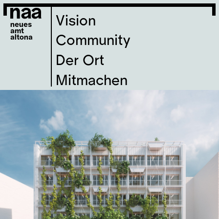
naa
Vision
neues
amt
altona
Community
Der Ort
Mitmachen