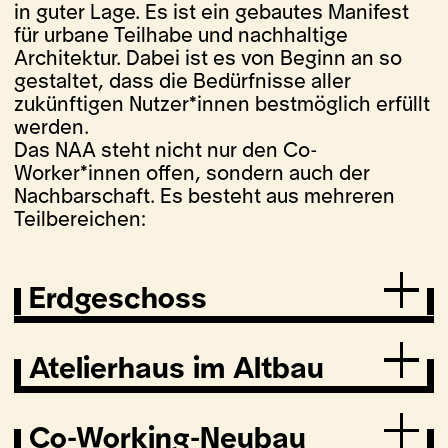
in guter Lage. Es ist ein gebautes Manifest
für urbane Teilhabe und nachhaltige
Architektur. Dabei ist es von Beginn an so
gestaltet, dass die Bedürfnisse aller
zukünftigen Nutzer*innen bestmöglich erfüllt
werden.
Das NAA steht nicht nur den Co-
Worker*innen offen, sondern auch der
Nachbarschaft. Es besteht aus mehreren
Teilbereichen:
Erdgeschoss
Das Erdgeschoss verbindet Alt- und
Atelierhaus im Altbau
Neubau. Auf rund 700 qm bietet es
Raum für Gastronomie, Kultur und
verschiedenste Veranstaltungen. So
Die Obergeschosse des Altbaus
Co-Working-Neubau
wird das NAA ein Treffpunkt für die
sind ein wichtiges Zentrum der