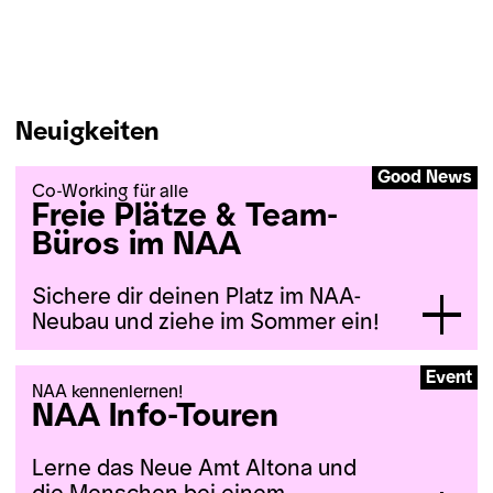
Neuigkeiten
Good News
Co-Working für alle
Freie Plätze & Team-
Büros im NAA
Sichere dir deinen Platz im NAA-
Neubau und ziehe im Sommer ein!
Aktuell vergeben wir, gemeinsam
Event
NAA kennenlernen!
mit dem betahaus Hamburg, die
NAA Info-Touren
letzten freien Arbeitsplätze und
Büros im wunderschönen NAA-
Lerne das Neue Amt Altona und
Neubau. Dafür bieten wir spezielle