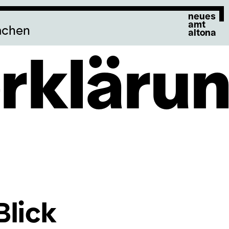
neues
amt
achen
altona
rkläru
Blick