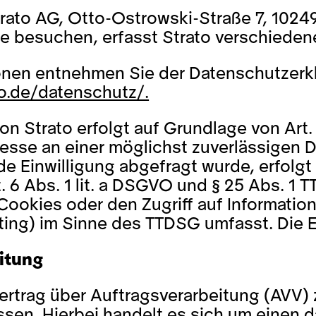
Strato AG, Otto-Ostrowski-Straße 7, 1024
e besuchen, erfasst Strato verschiedene 
onen entnehmen Sie der Datenschutzerkla
o.de/datenschutz/.
 Strato erfolgt auf Grundlage von Art. 6
esse an einer möglichst zuverlässigen 
e Einwilligung abgefragt wurde, erfolgt 
 6 Abs. 1 lit. a DSGVO und § 25 Abs. 1 T
ookies oder den Zugriff auf Informatione
ing) im Sinne des TTDSG umfasst. Die Ein
itung
ertrag über Auftragsverarbeitung (AVV
sen. Hierbei handelt es sich um einen 