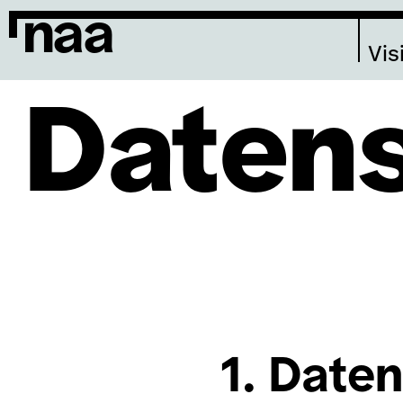
naa
Vis
Datens
1. Date