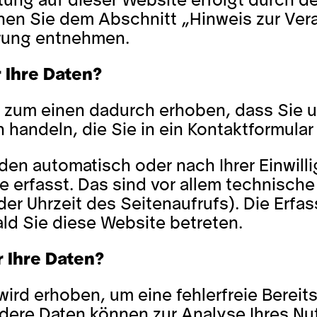
tung auf dieser Website erfolgt durch d
nen Sie dem Abschnitt „Hinweis zur Veran
̈rung entnehmen.
 Ihre Daten?
 zum einen dadurch erhoben, dass Sie un
n handeln, die Sie in ein Kontaktformula
en automatisch oder nach Ihrer Einwil
 erfasst. Das sind vor allem technische 
er Uhrzeit des Seitenaufrufs). Die Erfas
ld Sie diese Website betreten.
r Ihre Daten?
 wird erhoben, um eine fehlerfreie Bereit
ndere Daten können zur Analyse Ihres N